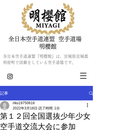
全日本空手道連盟 空手道場
明櫻館
全日本空手道連盟『明櫻館』は、宮城県宮城郡
利府町で活動をしている
​空手道場です。
記事
riku19750616
2022年3月18日
読了時間: 1分
第１２回全国選抜少年少女
空手道交流大会に参加