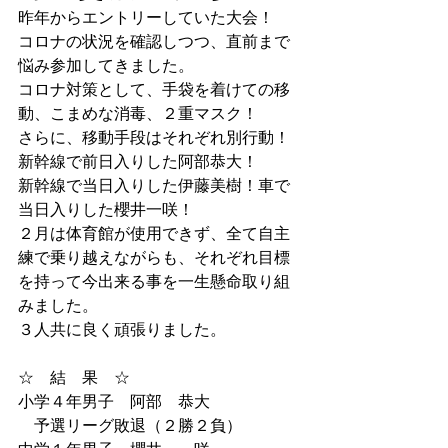
昨年からエントリーしていた大会！
コロナの状況を確認しつつ、直前まで
悩み参加してきました。
コロナ対策として、手袋を着けての移
動、こまめな消毒、２重マスク！
さらに、移動手段はそれぞれ別行動！
新幹線で前日入りした阿部恭大！
新幹線で当日入りした伊藤美樹！車で
当日入りした櫻井一咲！
２月は体育館が使用できず、全て自主
練で乗り越えながらも、それぞれ目標
を持って今出来る事を一生懸命取り組
みました。
３人共に良く頑張りました。
☆　結　果　☆
小学４年男子　阿部　恭大　
　予選リーグ敗退（２勝２負）