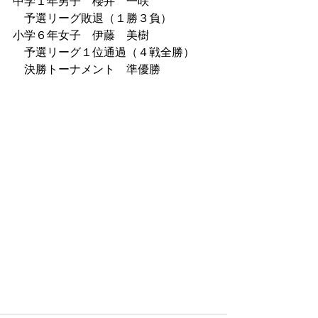
中学１年男子　櫻井　一咲　
　予選リーグ敗退（１勝３負）
小学６年女子　伊藤　美樹　
　予選リーグ１位通過（４戦全勝）
　決勝トーナメント　準優勝